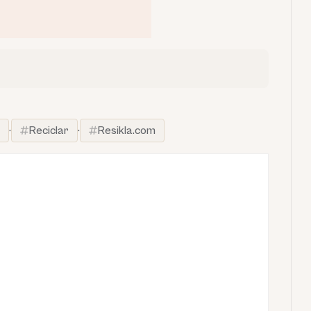
·
Reciclar
·
Resikla.com