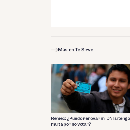
Más en Te Sirve
Reniec: ¿Puedo renovar mi DNI si tengo
multa por no votar?