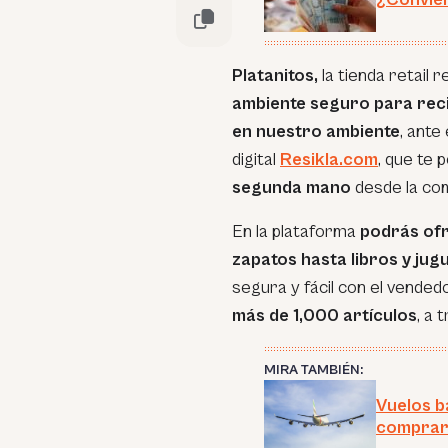
Platanitos,
la tienda retail r
ambiente seguro para reci
en nuestro ambiente
, ante
digital
Resikla.com
, que te 
segunda mano
desde la c
En la plataforma
podrás ofr
zapatos hasta libros y jug
segura y fácil con el vended
más de 1,000 artículos
, a 
MIRA TAMBIÉN:
Vuelos b
comprar 