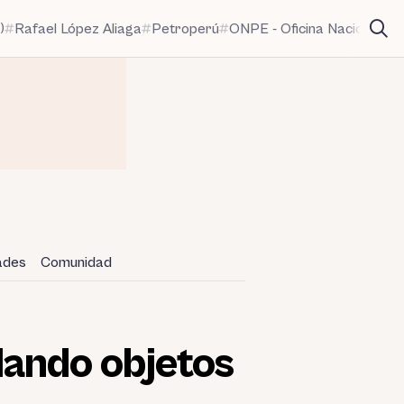
)
Rafael López Aliaga
Petroperú
ONPE - Oficina Nacional de
dades
Comunidad
lando objetos