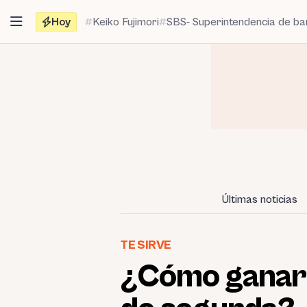
Saltar
Hoy
Keiko Fujimori
SBS- Superintendencia de b
al
contenido
Últimas noticias
TE SIRVE
¿Cómo ganar 