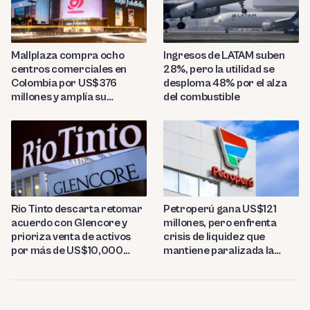
Mallplaza compra ocho
Ingresos de LATAM suben
centros comerciales en
28%, pero la utilidad se
Colombia por US$376
desploma 48% por el alza
millones y amplía su
del combustible
presencia regional
Rio Tinto descarta retomar
Petroperú gana US$121
acuerdo con Glencore y
millones, pero enfrenta
prioriza venta de activos
crisis de liquidez que
por más de US$10,000
mantiene paralizada la
millones
refinería de Talara