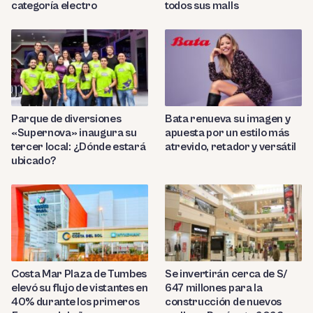
categoría electro
todos sus malls
Parque de diversiones
Bata renueva su imagen y
«Supernova» inaugura su
apuesta por un estilo más
tercer local: ¿Dónde estará
atrevido, retador y versátil
ubicado?
Costa Mar Plaza de Tumbes
Se invertirán cerca de S/
elevó su flujo de vistantes en
647 millones para la
40% durante los primeros
construcción de nuevos