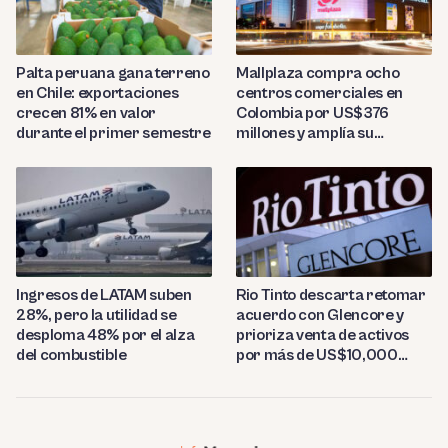
Palta peruana gana terreno
Mallplaza compra ocho
en Chile: exportaciones
centros comerciales en
crecen 81% en valor
Colombia por US$376
durante el primer semestre
millones y amplía su
presencia regional
Ingresos de LATAM suben
Rio Tinto descarta retomar
28%, pero la utilidad se
acuerdo con Glencore y
desploma 48% por el alza
prioriza venta de activos
del combustible
por más de US$10,000
millones