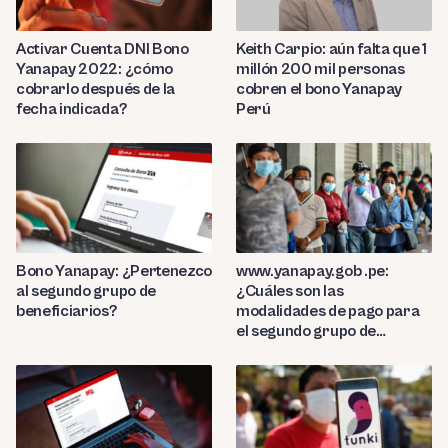
Activar Cuenta DNI Bono
Keith Carpio: aún falta que 1
Yanapay 2022: ¿cómo
millón 200 mil personas
cobrarlo después de la
cobren el bono Yanapay
fecha indicada?
Perú
Bono Yanapay: ¿Pertenezco
www.yanapay.gob .pe:
al segundo grupo de
¿Cuáles son las
beneficiarios?
modalidades de pago para
el segundo grupo de
beneficiarios?