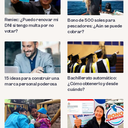
Reniec: ¿Puedo renovar mi
Bono de 500 soles para
DNI si tengo multa por no
pescadores: ¿Aún se puede
votar?
cobrar?
Bachillerato automático:
15 ideas para construir una
¿Cómo obtenerlo y desde
marca personal poderosa
cuándo?