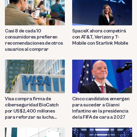
Casi 8 de cada 10
SpaceX ahora competirá
consumidores prefieren
con AT&T, Verizon y T-
recomendaciones de otros
Mobile con Starlink Mobile
usuarios al comprar
Visa compra firma de
Cinco candidatos emergen
ciberseguridad BioCatch
para suceder a Gianni
por US$2,400 millones
Infantino en la presidencia
para reforzar su lucha
de la FIFA de cara a 2027
contra el fraude