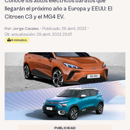
Conoce los autos eléctricos baratos que
llegarán el próximo año a Europa y EEUU: El
Citroen C3 y el MG4 EV.
Por Jorge Canales
•
Publicado:
26 abril, 2022
•
Últ. actualización: 29 abril, 2022 23:07
4 minutos
PUBLICIDAD