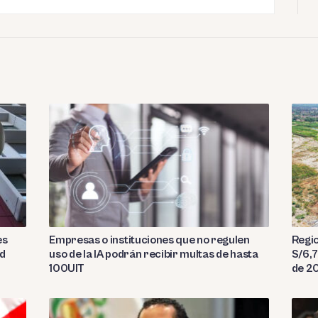
es
Empresas o instituciones que no regulen
Regio
ad
uso de la IA podrán recibir multas de hasta
S/6,7
100UIT
de 2