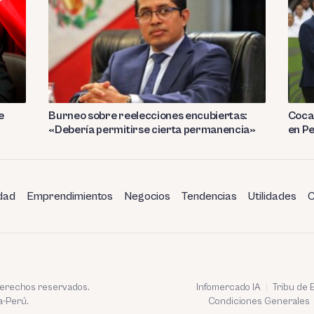
e
Burneo sobre reelecciones encubiertas:
Coca 
«Debería permitirse cierta permanencia»
en P
dad
Emprendimientos
Negocios
Tendencias
Utilidades
C
 derechos reservados.
Infomercado IA
Tribu de
a-Perú.
Condiciones Generales