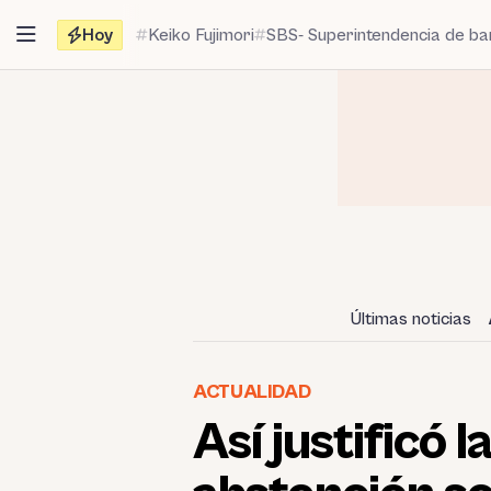
Saltar
Hoy
Keiko Fujimori
SBS- Superintendencia de b
al
contenido
Últimas noticias
ACTUALIDAD
Así justificó 