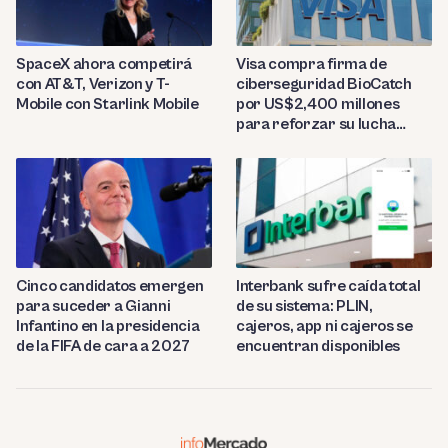
SpaceX ahora competirá
Visa compra firma de
con AT&T, Verizon y T-
ciberseguridad BioCatch
Mobile con Starlink Mobile
por US$2,400 millones
para reforzar su lucha
contra el fraude
Cinco candidatos emergen
Interbank sufre caída total
para suceder a Gianni
de su sistema: PLIN,
Infantino en la presidencia
cajeros, app ni cajeros se
de la FIFA de cara a 2027
encuentran disponibles