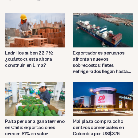
Ladrillos suben 22.7%:
Exportadores peruanos
¿cuánto cuesta ahora
afrontan nuevos
construir en Lima?
sobrecostos: fletes
refrigerados llegan hasta
US$7,000 por contenedor
Palta peruana gana terreno
Mallplaza compra ocho
en Chile: exportaciones
centros comerciales en
crecen 81% en valor
Colombia por US$376