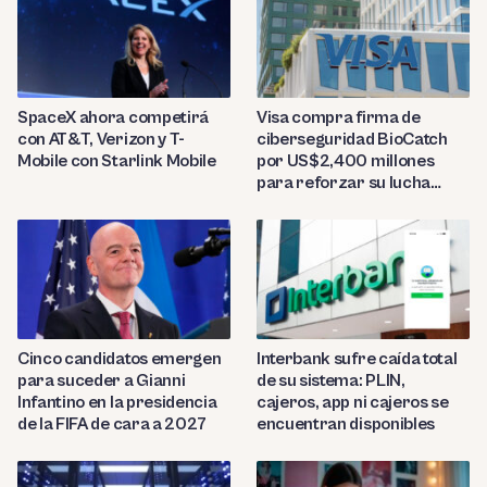
SpaceX ahora competirá
Visa compra firma de
con AT&T, Verizon y T-
ciberseguridad BioCatch
Mobile con Starlink Mobile
por US$2,400 millones
para reforzar su lucha
contra el fraude
Cinco candidatos emergen
Interbank sufre caída total
para suceder a Gianni
de su sistema: PLIN,
Infantino en la presidencia
cajeros, app ni cajeros se
de la FIFA de cara a 2027
encuentran disponibles