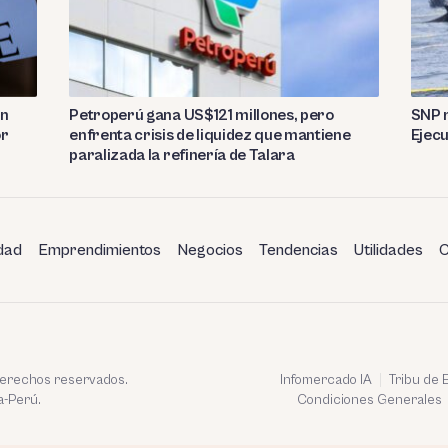
on
Petroperú gana US$121 millones, pero
SNP r
or
enfrenta crisis de liquidez que mantiene
Ejecu
paralizada la refinería de Talara
dad
Emprendimientos
Negocios
Tendencias
Utilidades
C
 derechos reservados.
Infomercado IA
Tribu de
a-Perú.
Condiciones Generales