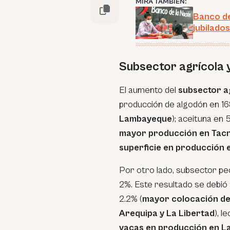
MIRA TAMBIÉN:
Banco de
jubilado
Subsector agrícola 
El aumento del
subsector a
producción de algodón en 16
Lambayeque
); aceituna en 
mayor producción en Tacn
superficie en producción 
Por otro lado, subsector pe
2%. Este resultado se debió
2.2% (
mayor colocación de p
Arequipa y La Libertad
), l
vacas en producción en L