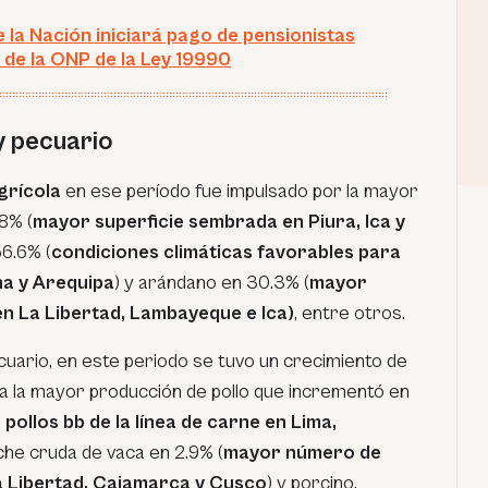
 la Nación iniciará pago de pensionistas
s de la ONP de la Ley 19990
y pecuario
grícola
en ese período fue impulsado por la mayor
8% (
mayor superficie sembrada en Piura, Ica y
56.6% (
condiciones climáticas favorables para
a y Arequipa
) y arándano en 30.3% (
mayor
en La Libertad, Lambayeque e Ica)
, entre otros.
cuario, en este periodo se tuvo un crecimiento de
 a la mayor producción de pollo que incrementó en
ollos bb de la línea de carne en Lima,
eche cruda de vaca en 2.9% (
mayor número de
a Libertad, Cajamarca y Cusco
) y porcino.