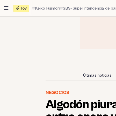
Saltar
Hoy
Keiko Fujimori
SBS- Superintendencia de b
al
contenido
Últimas noticias
NEGOCIOS
Algodón piura