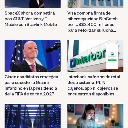
SpaceX ahora competirá
Visa compra firma de
con AT&T, Verizon y T-
ciberseguridad BioCatch
Mobile con Starlink Mobile
por US$2,400 millones
para reforzar su lucha
contra el fraude
Cinco candidatos emergen
Interbank sufre caída total
para suceder a Gianni
de su sistema: PLIN,
Infantino en la presidencia
cajeros, app ni cajeros se
de la FIFA de cara a 2027
encuentran disponibles