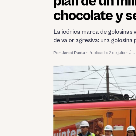
plan de un mil
chocolate y s
La icónica marca de golosinas 
de valor agresiva: una golosina p
Por Jared Panta
•
Publicado:
2 de julio
•
Últ.