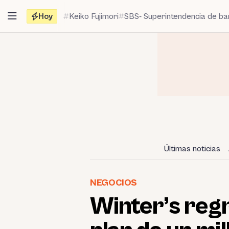
Saltar
Hoy
Keiko Fujimori
SBS- Superintendencia de b
al
contenido
Últimas noticias
NEGOCIOS
Winter’s reg