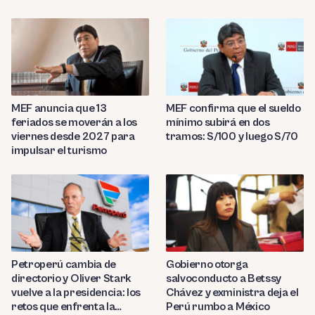
MEF anuncia que 13
MEF confirma que el sueldo
feriados se moverán a los
mínimo subirá en dos
viernes desde 2027 para
tramos: S/100 y luego S/70
impulsar el turismo
Petroperú cambia de
Gobierno otorga
directorio y Oliver Stark
salvoconducto a Betssy
vuelve a la presidencia: los
Chávez y exministra deja el
retos que enfrenta la
Perú rumbo a México