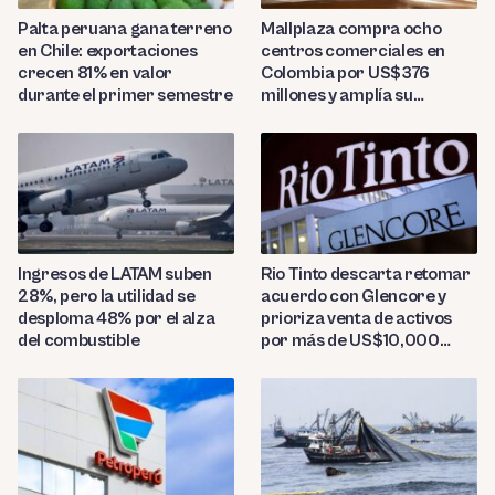
Palta peruana gana terreno
Mallplaza compra ocho
en Chile: exportaciones
centros comerciales en
crecen 81% en valor
Colombia por US$376
durante el primer semestre
millones y amplía su
presencia regional
Ingresos de LATAM suben
Rio Tinto descarta retomar
28%, pero la utilidad se
acuerdo con Glencore y
desploma 48% por el alza
prioriza venta de activos
del combustible
por más de US$10,000
millones