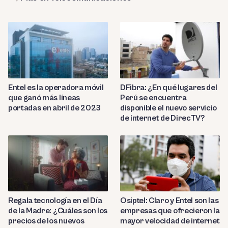
Entel es la operadora móvil
DFibra: ¿En qué lugares del
que ganó más líneas
Perú se encuentra
portadas en abril de 2023
disponible el nuevo servicio
de internet de DirecTV?
Regala tecnología en el Día
Osiptel: Claro y Entel son las
de la Madre: ¿Cuáles son los
empresas que ofrecieron la
precios de los nuevos
mayor velocidad de internet