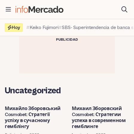
Saltar
al
contenido
Hoy
Keiko Fujimori
SBS- Superintendencia de banca 
PUBLICIDAD
Uncategorized
Михайло Зборовський
Михаил Зборовский
Cosmobet: Стратегії
Cosmobet: Стратегии
успіху в сучасному
успеха в современном
гемблінгу
гемблинге