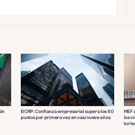
ión
BCRP: Confianza empresarial supera los 60
MEF a
puntos por primera vez en casi nueve años
los v
turi