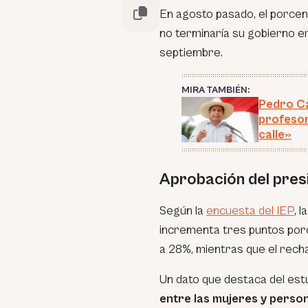
En agosto pasado, el porcen
no terminaría su gobierno e
septiembre.
MIRA TAMBIÉN:
Pedro Ca
profesor
calle»
Aprobación del pres
Según la
encuesta del IEP
, 
incrementa tres puntos por
a 28%, mientras que el rech
Un dato que destaca del est
entre las mujeres y perso