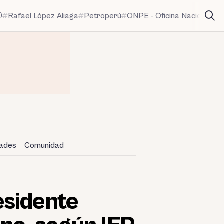
)
Rafael López Aliaga
Petroperú
ONPE - Oficina Nacional de
dades
Comunidad
esidente