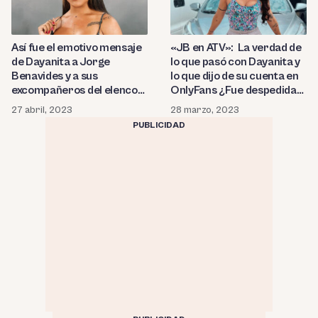
«JB en ATV»: La verdad de
Así fue el emotivo mensaje
lo que pasó con Dayanita y
de Dayanita a Jorge
lo que dijo de su cuenta en
Benavides y a sus
OnlyFans ¿Fue despedida
excompañeros del elenco
del programa o
de «JB en ATV» ¿Qué fue lo
28 marzo, 2023
27 abril, 2023
sancionada?
que realmente pasó con la
PUBLICIDAD
actriz?