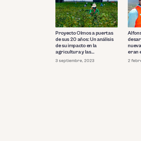
Proyecto Olmos a puertas
Alfons
de sus 20 años: Un análisis
desar
de su impacto en la
nueva
agricultura y las
eran e
exportaciones
agua
3 septiembre, 2023
2 febr