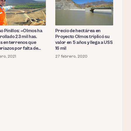
o Pinillos: «Olmos ha
Precio de hectárea en
rollado 23 mil has.
Proyecto Olmos triplicó su
s en terrenos que
valor en 5 años y llega a USS
riazos por falta de
16 mil
»
ero, 2021
27 febrero, 2020