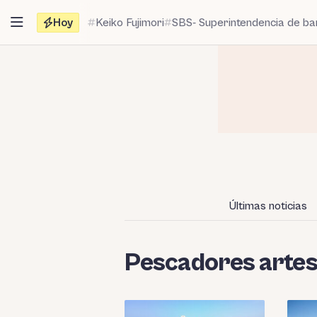
Saltar
Hoy
Keiko Fujimori
SBS- Superintendencia de b
al
contenido
Últimas noticias
Pescadores artes