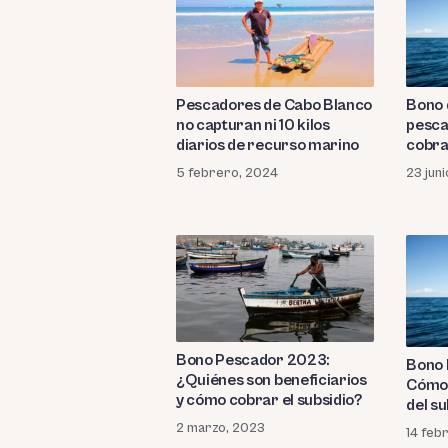
Bono 
Pescadores de Cabo Blanco
pesca
no capturan ni 10 kilos
cobra
diarios de recurso marino
23 jun
5 febrero, 2024
Bono Pescador 2023:
Bono 
¿Quiénes son beneficiarios
Cómo 
y cómo cobrar el subsidio?
del su
2 marzo, 2023
14 feb