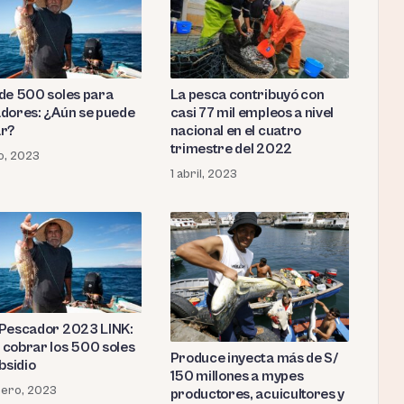
de 500 soles para
La pesca contribuyó con
dores: ¿Aún se puede
casi 77 mil empleos a nivel
r?
nacional en el cuatro
trimestre del 2022
io, 2023
1 abril, 2023
Pescador 2023 LINK:
cobrar los 500 soles
Produce inyecta más de S/
bsidio
150 millones a mypes
rero, 2023
productores, acuicultores y