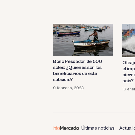
Bono Pescador de 500
Oleaj
soles: ¿Quiénes son los
el im
beneficiarios de este
cierre
subsidio?
país?
9 febrero, 2023
19 ene
Últimas noticias
Actuali