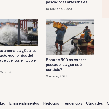
pescadores artesanales
10 febrero, 2023
es anómalos: ¿Cuál es
pacto económico del
Bono de 500 soles para
 de puertos en todo el
pescadores: ¿en qué
consiste?
ro, 2023
6 enero, 2023
dad
Emprendimientos
Negocios
Tendencias
Utilidades
C