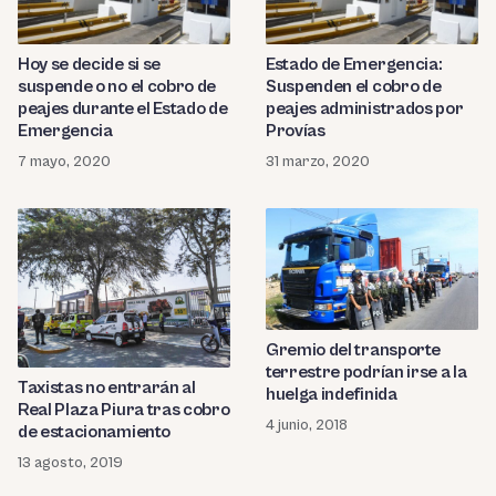
Hoy se decide si se
Estado de Emergencia:
suspende o no el cobro de
Suspenden el cobro de
peajes durante el Estado de
peajes administrados por
Emergencia
Provías
7 mayo, 2020
31 marzo, 2020
Gremio del transporte
terrestre podrían irse a la
Taxistas no entrarán al
huelga indefinida
Real Plaza Piura tras cobro
4 junio, 2018
de estacionamiento
13 agosto, 2019