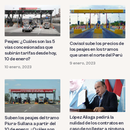
Peajes: ¿Cuáles son las 5
Covisol sube los precios de
vías concesionadas que
los peajes en los tramos
subirán tarifas desde hoy,
que unen el norte del Perú
10 de enero?
9 enero, 2023
10 enero, 2023
López Aliaga pedirá la
Suben los peajes del tramo
nulidad de los contratos en
Piura-Sullana a partir del
caso de no llegar a ninguna
10 de enero: ¿Cuáles son