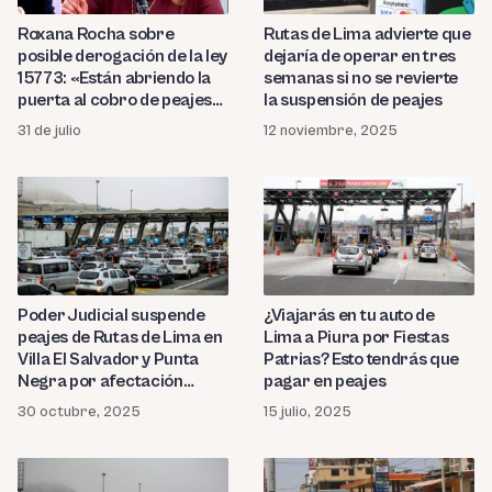
Roxana Rocha sobre
Rutas de Lima advierte que
posible derogación de la ley
dejaría de operar en tres
15773: «Están abriendo la
semanas si no se revierte
puerta al cobro de peajes
la suspensión de peajes
sin vías alternas»
31 de julio
12 noviembre, 2025
Poder Judicial suspende
¿Viajarás en tu auto de
peajes de Rutas de Lima en
Lima a Piura por Fiestas
Villa El Salvador y Punta
Patrias? Esto tendrás que
Negra por afectación
pagar en peajes
económica
30 octubre, 2025
15 julio, 2025