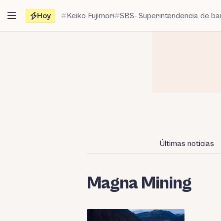
Saltar
Hoy
Keiko Fujimori
SBS- Superintendencia de b
al
contenido
Últimas noticias
Magna Mining