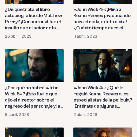
¿De qué trata el libro
«John Wick 4»: ¡Mira a
autobiográfico de Matthew
Keanu Reeves practicando
Perry? ¡Conoce cuál fue el
para el rodaje de la cinta!
insulto que el actor de la
¿Cuánto tiempo duró el
serie «Friends» le dijo a
entrenamiento del actor?
26 abril, 2023
11 abril, 2023
Keanu Reeves!
¿Por qué no habrá «John
«John Wick 4»: ¿Qué le
Wick 5»? ¡Esto fue lo que
regaló Keanu Reeves a los
dijo el director sobre el
especialistas de la película?
regreso del personaje y las
¡Entérate de algunas
condiciones que puso
curiosidades sobre la
9 abril, 2023
8 abril, 2023
Keanu Reeves para una
famosa saga de acción!
nueva entrega!