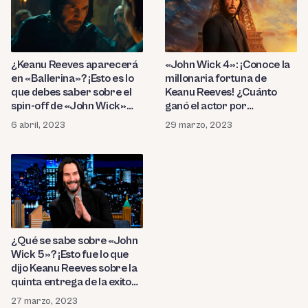
¿Keanu Reeves aparecerá
«John Wick 4»: ¡Conoce la
en «Ballerina»? ¡Esto es lo
millonaria fortuna de
que debes saber sobre el
Keanu Reeves! ¿Cuánto
spin-off de «John Wick»
ganó el actor por
protagonizado por Ana de
protagonizar la cuarta
6 abril, 2023
29 marzo, 2023
Armas!
entrega de la famosa saga
de acción?
¿Qué se sabe sobre «John
Wick 5»? ¡Esto fue lo que
dijo Keanu Reeves sobre la
quinta entrega de la exitosa
saga de acción!
27 marzo, 2023