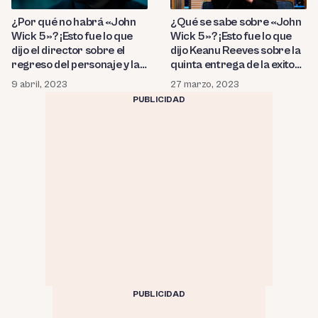
¿Por qué no habrá «John
¿Qué se sabe sobre «John
Wick 5»? ¡Esto fue lo que
Wick 5»? ¡Esto fue lo que
dijo el director sobre el
dijo Keanu Reeves sobre la
regreso del personaje y las
quinta entrega de la exitosa
condiciones que puso
saga de acción!
9 abril, 2023
27 marzo, 2023
Keanu Reeves para una
PUBLICIDAD
nueva entrega!
PUBLICIDAD