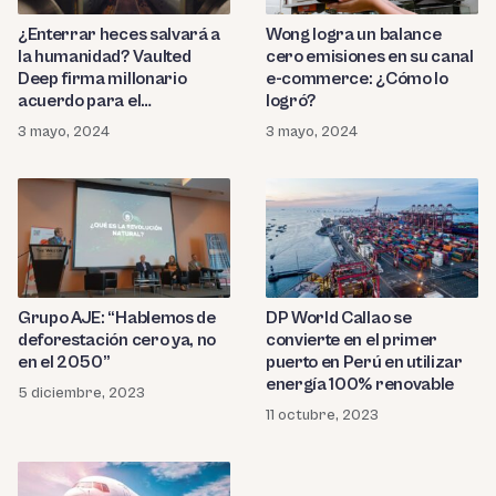
¿Enterrar heces salvará a
Wong logra un balance
la humanidad? Vaulted
cero emisiones en su canal
Deep firma millonario
e-commerce: ¿Cómo lo
acuerdo para el
logró?
almacenamiento de CO2
3 mayo, 2024
3 mayo, 2024
Grupo AJE: “Hablemos de
DP World Callao se
deforestación cero ya, no
convierte en el primer
en el 2050”
puerto en Perú en utilizar
energía 100% renovable
5 diciembre, 2023
11 octubre, 2023