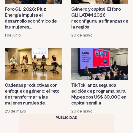
Foro GLI 2026: Pluz
Género y capital: El foro
Energía impulsa el
GLI LATAM 2026
desarrollo económico de
reconfigura las finanzas de
las mujeres
la región
emprendedoras en Lima y
1 de junio
29 de mayo
el Callao
Cadenas productivas con
TikTok lanza segunda
enfoque de género: el reto
edición de programa para
de transformar a las
Mypes con US$ 30,000 en
mujeres rurales de
capital semilla
«beneficiarias» a actoras
29 de mayo
29 de mayo
económicas
PUBLICIDAD