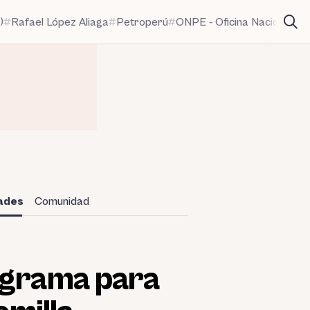
)
Rafael López Aliaga
Petroperú
ONPE - Oficina Nacional de
dades
Comunidad
ograma para