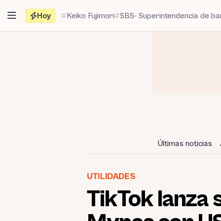
Saltar
Hoy
Keiko Fujimori
SBS- Superintendencia de b
al
contenido
Últimas noticias
UTILIDADES
TikTok lanza