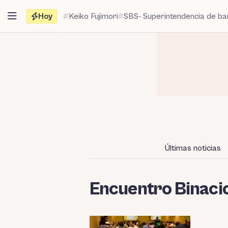
Saltar
Hoy
Keiko Fujimori
SBS- Superintendencia de b
al
contenido
Últimas noticias
Encuentro Binacio