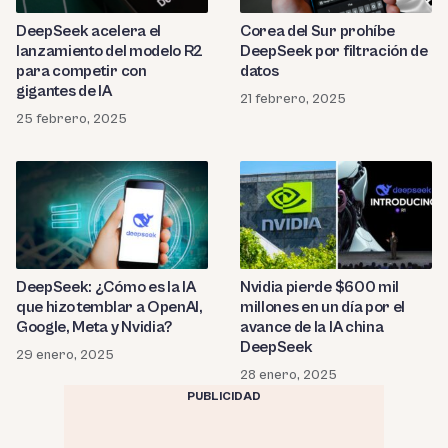
DeepSeek acelera el
Corea del Sur prohíbe
lanzamiento del modelo R2
DeepSeek por filtración de
para competir con
datos
gigantes de IA
21 febrero, 2025
25 febrero, 2025
DeepSeek: ¿Cómo es la IA
Nvidia pierde $600 mil
que hizo temblar a OpenAI,
millones en un día por el
Google, Meta y Nvidia?
avance de la IA china
DeepSeek
29 enero, 2025
28 enero, 2025
PUBLICIDAD