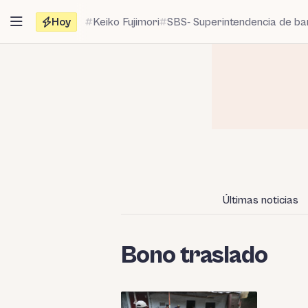
Saltar
Hoy
Keiko Fujimori
SBS- Superintendencia de b
al
contenido
Últimas noticias
Bono traslado