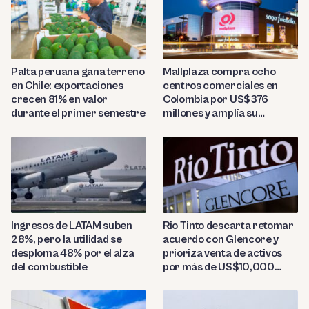
Palta peruana gana terreno
Mallplaza compra ocho
en Chile: exportaciones
centros comerciales en
crecen 81% en valor
Colombia por US$376
durante el primer semestre
millones y amplía su
presencia regional
Ingresos de LATAM suben
Rio Tinto descarta retomar
28%, pero la utilidad se
acuerdo con Glencore y
desploma 48% por el alza
prioriza venta de activos
del combustible
por más de US$10,000
millones