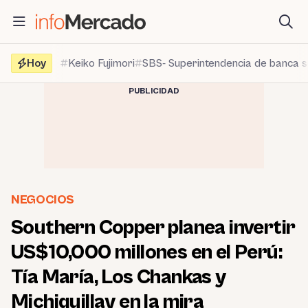
Saltar
al
contenido
Hoy
Keiko Fujimori
SBS- Superintendencia de banca 
PUBLICIDAD
NEGOCIOS
Southern Copper planea invertir
US$10,000 millones en el Perú:
Tía María, Los Chankas y
Michiquillay en la mira