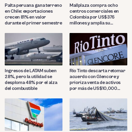
Palta peruana gana terreno
Mallplaza compra ocho
en Chile: exportaciones
centros comerciales en
crecen 81% en valor
Colombia por US$376
durante el primer semestre
millones y amplía su
presencia regional
Ingresos de LATAM suben
Rio Tinto descarta retomar
28%, pero la utilidad se
acuerdo con Glencore y
desploma 48% por el alza
prioriza venta de activos
del combustible
por más de US$10,000
millones