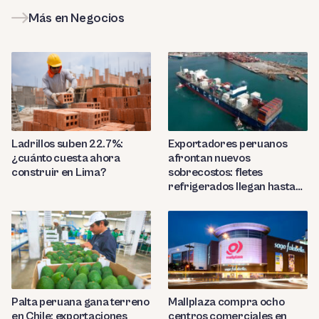
Más en Negocios
Ladrillos suben 22.7%:
Exportadores peruanos
¿cuánto cuesta ahora
afrontan nuevos
construir en Lima?
sobrecostos: fletes
refrigerados llegan hasta
US$7,000 por contenedor
Palta peruana gana terreno
Mallplaza compra ocho
en Chile: exportaciones
centros comerciales en