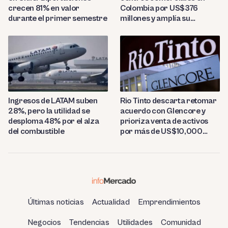
crecen 81% en valor
Colombia por US$376
durante el primer semestre
millones y amplía su
presencia regional
Ingresos de LATAM suben
Rio Tinto descarta retomar
28%, pero la utilidad se
acuerdo con Glencore y
desploma 48% por el alza
prioriza venta de activos
del combustible
por más de US$10,000
millones
Últimas noticias
Actualidad
Emprendimientos
Negocios
Tendencias
Utilidades
Comunidad