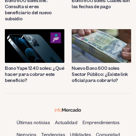
Bono 600 soles link:
Bono 600 soles: Cuáles son
Consulta si eres
las fechas de pago
beneficiario del nuevo
subsidio
Bono Yape 1240 soles: ¿Qué
Nuevo Bono 600 soles
hacer para cobrar este
Sector Público: ¿Existe link
beneficio?
oficial para cobrarlo?
Últimas noticias
Actualidad
Emprendimientos
Negocios
Tendencias
Utilidades
Comunidad