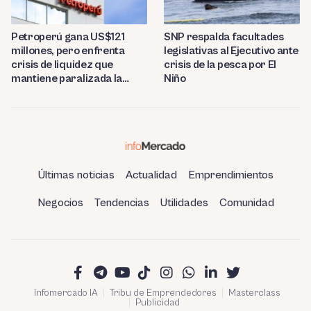
Petroperú gana US$121
SNP respalda facultades
millones, pero enfrenta
legislativas al Ejecutivo ante
crisis de liquidez que
crisis de la pesca por El
mantiene paralizada la
Niño
refinería de Talara
Últimas noticias
Actualidad
Emprendimientos
Negocios
Tendencias
Utilidades
Comunidad
Infomercado IA
Tribu de Emprendedores
Masterclass
Publicidad