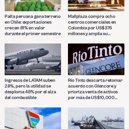
Palta peruana gana terreno
Mallplaza compra ocho
en Chile: exportaciones
centros comerciales en
crecen 81% en valor
Colombia por US$376
durante el primer semestre
millones y amplía su
presencia regional
Ingresos de LATAM suben
Rio Tinto descarta retomar
28%, pero la utilidad se
acuerdo con Glencore y
desploma 48% por el alza
prioriza venta de activos
del combustible
por más de US$10,000
millones