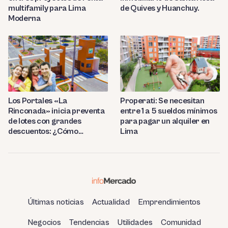
multifamily para Lima
de Quives y Huanchuy.
Moderna
Los Portales «La
Properati: Se necesitan
Rinconada» inicia preventa
entre 1 a 5 sueldos mínimos
de lotes con grandes
para pagar un alquiler en
descuentos: ¿Cómo
Lima
adquirir el tuyo?
Últimas noticias
Actualidad
Emprendimientos
Negocios
Tendencias
Utilidades
Comunidad