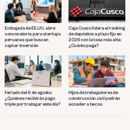
Embajada de EE.UU. abre
Caja Cusco lidera el ranking
convocatoria para startups
de depósitos a plazo fijo en
peruanas que buscan
2026 con la tasa más alta:
captar inversión
¿Cuánto paga?
Feriado del 6 de agosto:
Hijos de trabajadores de
¿Quiénes recibirán pago
construcción civil podrán
triple por trabajar este día?
acceder a becas