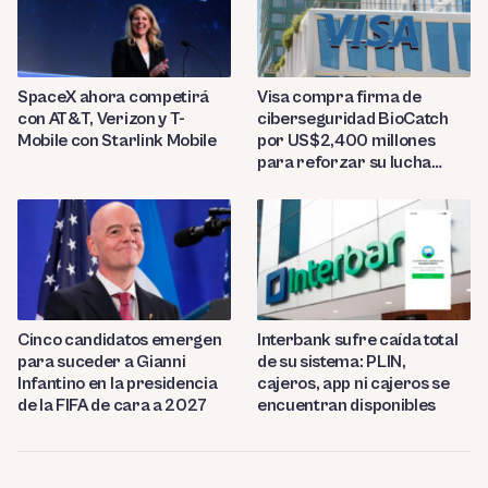
SpaceX ahora competirá
Visa compra firma de
con AT&T, Verizon y T-
ciberseguridad BioCatch
Mobile con Starlink Mobile
por US$2,400 millones
para reforzar su lucha
contra el fraude
Cinco candidatos emergen
Interbank sufre caída total
para suceder a Gianni
de su sistema: PLIN,
Infantino en la presidencia
cajeros, app ni cajeros se
de la FIFA de cara a 2027
encuentran disponibles