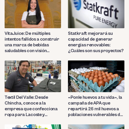
VitaJuice: De múltiples
Statkraft mejorará su
intentos fallidos a construir
capacidad de generar
una marca de bebidas
energías renovables:
saludables con visión
¿Cuáles son sus proyectos?
internacional
Textil Del Valle: Desde
«Ponle huevos a tu vida», la
Chincha, conoce a la
campaña de APA que
empresa que confecciona
repartirá 26 mil huevos a
ropa para Lacoste y
poblaciones vulnerables del
Nautica
Perú