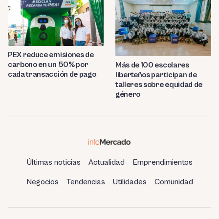
PEX reduce emisiones de
carbono en un 50% por
Más de 100 escolares
cada transacción de pago
liberteños participan de
talleres sobre equidad de
género
Últimas noticias
Actualidad
Emprendimientos
Negocios
Tendencias
Utilidades
Comunidad