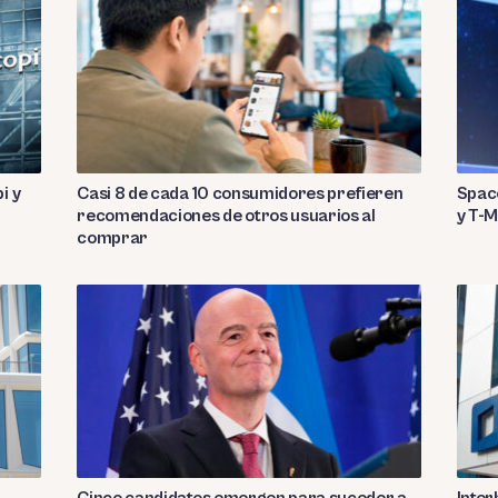
i y
Casi 8 de cada 10 consumidores prefieren
Spac
recomendaciones de otros usuarios al
y T-M
comprar
Cinco candidatos emergen para suceder a
Inter