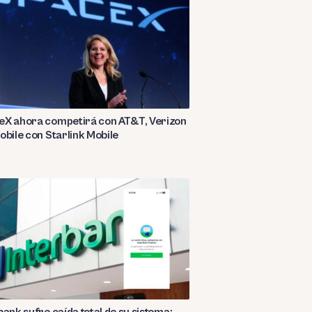
eX ahora competirá con AT&T, Verizon
obile con Starlink Mobile
bank sufre caída total de su sistema: