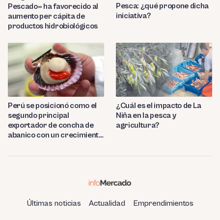
Pesca: ¿qué propone dicha
Pescado» ha favorecido al
iniciativa?
aumento per cápita de
productos hidrobiológicos
Perú se posicionó como el
¿Cuál es el impacto de La
segundo principal
Niña en la pesca y
exportador de concha de
agricultura?
abanico con un crecimiento
de 60%
Últimas noticias
Actualidad
Emprendimientos