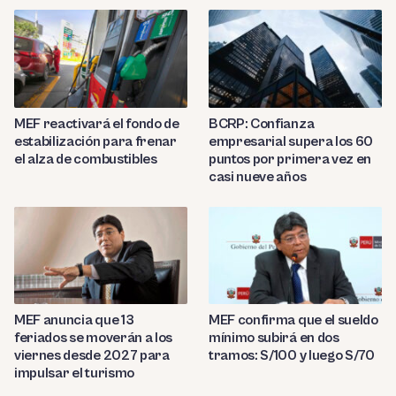
MEF reactivará el fondo de
BCRP: Confianza
estabilización para frenar
empresarial supera los 60
el alza de combustibles
puntos por primera vez en
casi nueve años
MEF anuncia que 13
MEF confirma que el sueldo
feriados se moverán a los
mínimo subirá en dos
viernes desde 2027 para
tramos: S/100 y luego S/70
impulsar el turismo