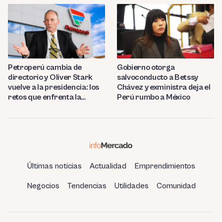
Petroperú cambia de
Gobierno otorga
directorio y Oliver Stark
salvoconducto a Betssy
vuelve a la presidencia: los
Chávez y exministra deja el
retos que enfrenta la
Perú rumbo a México
estatal
Últimas noticias
Actualidad
Emprendimientos
Negocios
Tendencias
Utilidades
Comunidad