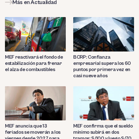
Más en Actualidad
MEF reactivará el fondo de
BCRP: Confianza
estabilización para frenar
empresarial supera los 60
el alza de combustibles
puntos por primera vez en
casi nueve años
MEF anuncia que 13
MEF confirma que el sueldo
feriados se moverán a los
mínimo subirá en dos
viernes desde 2027 para
tramos: S/100 y luego S/70