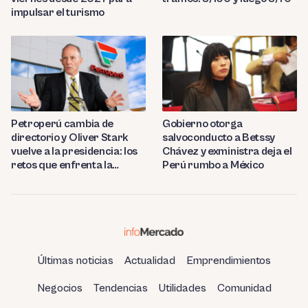
impulsar el turismo
Petroperú cambia de
Gobierno otorga
directorio y Oliver Stark
salvoconducto a Betssy
vuelve a la presidencia: los
Chávez y exministra deja el
retos que enfrenta la
Perú rumbo a México
estatal
Últimas noticias
Actualidad
Emprendimientos
Negocios
Tendencias
Utilidades
Comunidad