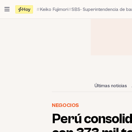
Saltar
Hoy
Keiko Fujimori
SBS- Superintendencia de b
al
contenido
Últimas noticias
NEGOCIOS
Perú consolid