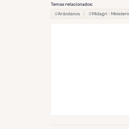
Temas relacionados:
Arándanos
·
Midagri - Minister