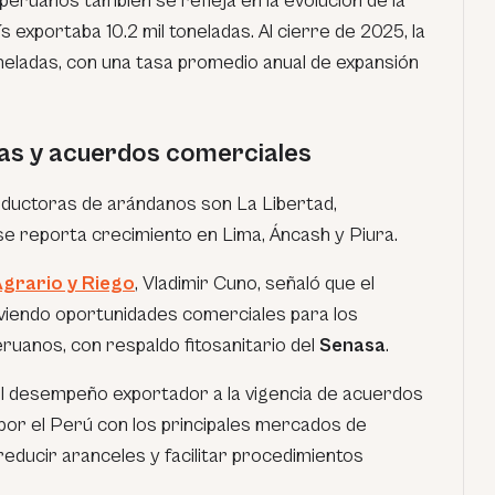
 peruanos también se refleja en la evolución de la
ís exportaba 10.2 mil toneladas. Al cierre de 2025, la
oneladas, con una tasa promedio anual de expansión
as y acuerdos comerciales
oductoras de arándanos son La Libertad,
e reporta crecimiento en Lima, Áncash y Piura.
Agrario y Riego
, Vladimir Cuno, señaló que el
viendo oportunidades comerciales para los
uanos, con respaldo fitosanitario del
Senasa
.
el desempeño exportador a la vigencia de acuerdos
 por el Perú con los principales mercados de
 reducir aranceles y facilitar procedimientos