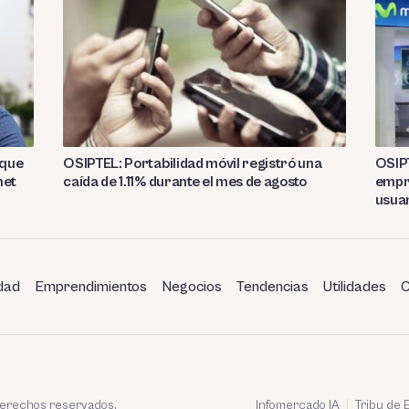
 que
OSIPTEL: Portabilidad móvil registró una
OSIPT
net
caída de 1.11% durante el mes de agosto
empre
usuar
dad
Emprendimientos
Negocios
Tendencias
Utilidades
C
 derechos reservados.
Infomercado IA
Tribu de