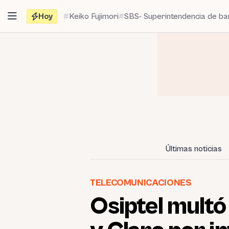
Saltar
Hoy
Keiko Fujimori
SBS- Superintendencia de b
al
contenido
Últimas noticias
TELECOMUNICACIONES
Osiptel multó