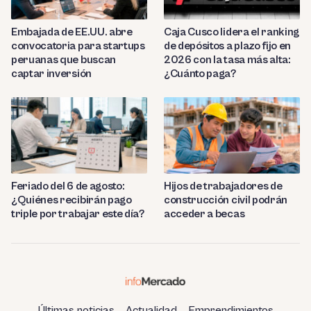
Embajada de EE.UU. abre
Caja Cusco lidera el ranking
convocatoria para startups
de depósitos a plazo fijo en
peruanas que buscan
2026 con la tasa más alta:
captar inversión
¿Cuánto paga?
Feriado del 6 de agosto:
Hijos de trabajadores de
¿Quiénes recibirán pago
construcción civil podrán
triple por trabajar este día?
acceder a becas
Últimas noticias
Actualidad
Emprendimientos