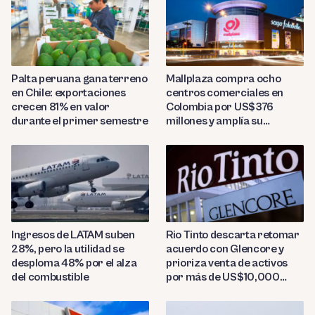
Palta peruana gana terreno
Mallplaza compra ocho
en Chile: exportaciones
centros comerciales en
crecen 81% en valor
Colombia por US$376
durante el primer semestre
millones y amplía su
presencia regional
Ingresos de LATAM suben
Rio Tinto descarta retomar
28%, pero la utilidad se
acuerdo con Glencore y
desploma 48% por el alza
prioriza venta de activos
del combustible
por más de US$10,000
millones