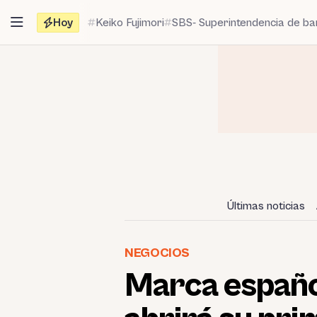
Saltar
Hoy
Keiko Fujimori
SBS- Superintendencia de b
al
contenido
Últimas noticias
NEGOCIOS
Marca español