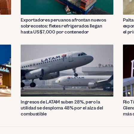
Exportadores peruanos afrontan nuevos
Palta
sobrecostos: fletes refrigerados llegan
expor
hasta US$7,000 por contenedor
el p
Ingresos de LATAM suben 28%, pero la
Rio T
utilidad se desploma 48% por el alza del
Glenc
l
combustible
más 